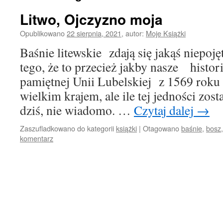
Litwo, Ojczyzno moja
Opublikowano
22 sierpnia, 2021
,
autor:
Moje Książki
Baśnie litewskie zdają się jakąś niepo
tego, że to przecież jakby nasze histori
pamiętnej Unii Lubelskiej z 1569 roku
wielkim krajem, ale ile tej jedności zos
dziś, nie wiadomo. …
Czytaj dalej
→
Zaszufladkowano do kategorii
książki
|
Otagowano
baśnie
,
bosz
komentarz