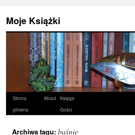
Przejdź
do
Moje Książki
treści
Strona
About
Księga
główna
Gości
baśnie
Archiwa tagu: