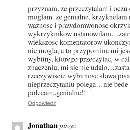
przyznam, ze przeczytalam i oczu
moglam..ze genialne, krzyknelam 
waznosc i prawdomwonosc okrzyku
wykrzyknikow ustanowilam…zauw
wiekszosc komentatorow ukonczyc 
nie mogla, a to przypomina mi jes
wybitny, ktorego przeczytac, w ca
znaczeniu, mi sie nie udalo…zasta
rzeczywiscie wybitnosc slowa pis
nieprzeczytaniu polega…nie bede
polecam..genialne!!
Odpowiedz
Jonathan
pisze: