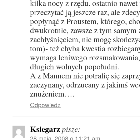
kilka nocy z rzędu. ostatnio nawe
przeczytać ją jeszcze raz, ale zde
popłynąć z Proustem, którego, ch
dwukrotnie, zawsze z tym samym
zachłyśnięciem, nie mogę skończyć
tom)- też chyba kwestia rozbiegan
wymaga leniwego rozsmakowania, 
długich wolnych popołudni.
A z Mannem nie potrafię się zaprz
zaczynany, odrzucany z jakimś w
znużeniem….
Odpowiedz
Ksiegarz
pisze:
28 maja, 2008 o 11:21 am