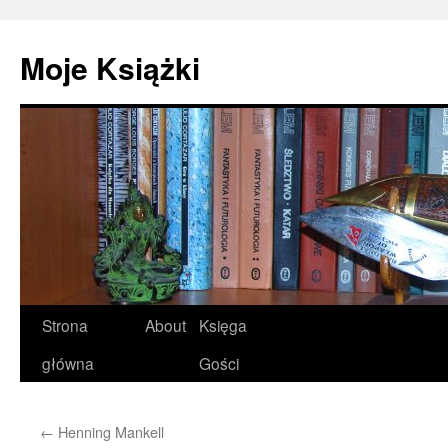
Przejdź
do
Moje Książki
treści
Strona
About
Księga
główna
Gości
←
Henning Mankell