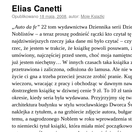
Elias Canetti
Opublikowano
18 maja, 2008
,
autor:
Moje Książki
„Auto da fe”
22 tom wydawnictwa Dziennika serii Dzie
Noblistów – a teraz proszę podnieść rączki kto czytał tę
najdziwniejszych rzeczy jaka dane mi było czytać – czy
rzec, że jestem w trakcie, że książkę powoli posuwam, ż
umówiony, najczęściej przed snem, choć moja namiętnoś
już jestem niechętny… W innych czasach taka książka 
przetrawiona i zaliczona, odłożona do lamusa. Ale nie 
życie ci gna a trzeba przecież jeszcze zrobić pranie.
wieczoru, wracając z pracy i obchodząc w dawnym naw
dostrzegłem książkę w dziwnej cenie 9 zł. To 10 zł tani
okresie, kiedy seria była wydawana. Przyjrzyjmy się tw
architektura budynku w stylu wrocławskiego Dworca Św
naklejka z tytułem, a na grzbiecie zdjęcie autora, bułg
temu, a nagrodzonego Noblem w roku wprowadzenia s
to niemiecki tytuł książki, która miała mieć początkowo 