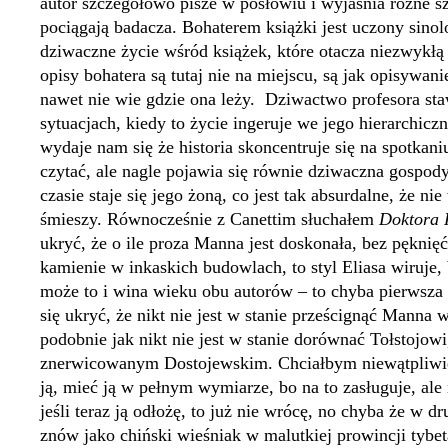
autor szczegółowo pisze w posłowiu i wyjaśnia różne sz
pociągają badacza. Bohaterem książki jest uczony sino
dziwaczne życie wśród książek, które otacza niezwykłą 
opisy bohatera są tutaj nie na miejscu, są jak opisywani
nawet nie wie gdzie ona leży.
Dziwactwo profesora sta
sytuacjach, kiedy to życie ingeruje we jego hierarchicz
wydaje nam się że historia skoncentruje się na spotka
czytać, ale nagle pojawia się równie dziwaczna gospody
czasie staje się jego żoną, co jest tak absurdalne, że n
śmieszy. Równocześnie z Canettim słuchałem
Doktora 
ukryć, że o ile proza Manna jest doskonała, bez pęknię
kamienie w inkaskich budowlach, to styl Eliasa wiruje,
może to i wina wieku obu autorów – to chyba pierwsza
się ukryć, że nikt nie jest w stanie prześcignąć Manna 
podobnie jak nikt nie jest w stanie dorównać Tołstojow
znerwicowanym Dostojewskim. Chciałbym niewątpliwie 
ją, mieć ją w pełnym wymiarze, bo na to zasługuje, ale 
jeśli teraz ją odłożę, to już nie wrócę, no chyba że w dr
znów jako chiński wieśniak w malutkiej prowincji tybeta